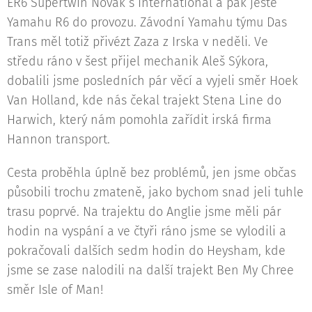
ER6 Supertwin Novak´s International a pak ještě
Yamahu R6 do provozu. Závodní Yamahu týmu Das
Trans měl totiž přivézt Zaza z Irska v neděli. Ve
středu ráno v šest přijel mechanik Aleš Sýkora,
dobalili jsme posledních pár věcí a vyjeli směr Hoek
Van Holland, kde nás čekal trajekt Stena Line do
Harwich, který nám pomohla zařídit irská firma
Hannon transport.
Cesta proběhla úplně bez problémů, jen jsme občas
působili trochu zmateně, jako bychom snad jeli tuhle
trasu poprvé. Na trajektu do Anglie jsme měli pár
hodin na vyspání a ve čtyři ráno jsme se vylodili a
pokračovali dalších sedm hodin do Heysham, kde
jsme se zase nalodili na další trajekt Ben My Chree
směr Isle of Man!