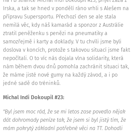
na FB stránce Michal Indi Dokoupil #23, přijel Zaza z
Irska, a tak se hned v pondělí ráno vrhli s Alešem na
přípravu Supersportu. Přechozí den se ale stala
nemilá věc, kdy náš kamarád a sponzor z Austrálie
ztratil peněženku s penězi na pneumatiky a
samozřejmě i karty a doklady. V tu chvíli jsme byli
doslova v koncích, protože s takovou situací jsme fakt
nepočítali. O to víc nás dojala vlna solidarity, která
nám během dvou dnů pomohla zachránit situaci tak,
že máme jisté nové gumy na každý závod, a i po
jedné sadě do tréninků.
Michal Indi Dokoupil #23:
"Byl jsem moc rád, že se mi letos zase povedlo nějak
dát dohromady peníze tak, že jsem si byl jistý tím, že
mám pokrytý základní potřebné věci na TT. Dohodli