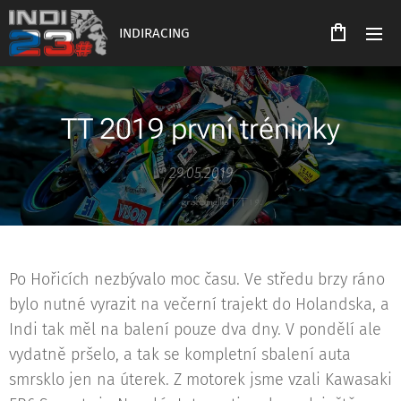
INDIRACING
TT 2019 první tréninky
29.05.2019
Po Hořicích nezbývalo moc času. Ve středu brzy ráno
bylo nutné vyrazit na večerní trajekt do Holandska, a
Indi tak měl na balení pouze dva dny. V pondělí ale
vydatně pršelo, a tak se kompletní sbalení auta
smrsklo jen na úterek. Z motorek jsme vzali Kawasaki