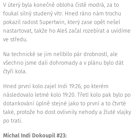
V úterý byla konečně obloha čistě modrá, za to
foukal silný studený vítr. Hned ráno nám trochu
pokazil radost Supertwin, který zase opět nešel
nastartovat, takže ho Aleš začal rozebírat a uvidíme
ve středu.
Na technické se jim nelíbilo pár drobností, ale
všechno jsme dali dohromady a v plánu bylo dát
čtyři kola.
Hned první kolo zajel Indi 19:26, po kterém
následovalo letmé kolo 19:20. Třetí kolo pak bylo po
dotankování úplně stejné jako to první a to čtvrté
také, protože ho dost ovlivnily nehody a žluté vlajky
po trati.
Michal Indi Dokoupil #23: