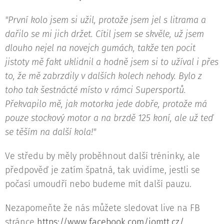
"První kolo jsem si užil, protože jsem jel s litrama a
dařilo se mi jich držet. Cítil jsem se skvěle, už jsem
dlouho nejel na novejch gumách, takže ten pocit
jistoty mě fakt uklidnil a hodně jsem si to užíval i přes
to, že mě zabrzdily v dalších kolech nehody. Bylo z
toho tak šestnácté místo v rámci Supersportů.
Překvapilo mě, jak motorka jede dobře, protože má
pouze stockový motor a na brzdě 125 koní, ale už teď
se těším na další kola!"
Ve středu by měly proběhnout další tréninky, ale
předpověď je zatím špatná, tak uvidíme, jestli se
počasí umoudří nebo budeme mít další pauzu.
Nezapomeňte že nás můžete sledovat live na FB
stránce
https://www.facebook.com/iomtt.cz/