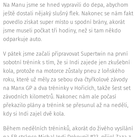
Na Manu jsme se hned vypravili do depa, abychom
ještě dostali nějaký slušný flek. Nakonec se nám fakt
povedlo získat super místo u spodní brány, akorát
jsme museli počkat tři hodiny, než si tam někdo
odparkuje auto.
V pátek jsme začali připravovat Supertwin na první
sobotní trénink s tím, že si Indi zajede jen zkušební
kola, protože na motorce zůstaly pneu z loňského
roku, které už měly za sebou dva čtyřkolové závody
na Manx GP a dva tréninky v Hořicích, takže šest set
závodních kilometrů. Nakonec nám ale počasí
překazilo plány a trénink se přesunul až na neděli,
kdy si Indi zajel dvě kola.
Během nedělních tréninků, akorát do živého vysílání