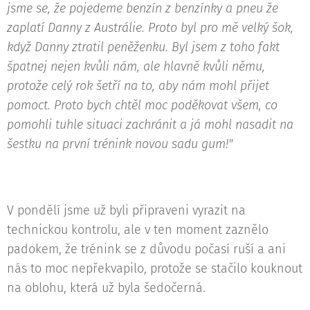
jsme se, že pojedeme benzín z benzínky a pneu že
zaplatí Danny z Austrálie. Proto byl pro mě velký šok,
když Danny ztratil peněženku. Byl jsem z toho fakt
špatnej nejen kvůli nám, ale hlavně kvůli němu,
protože celý rok šetří na to, aby nám mohl přijet
pomoct. Proto bych chtěl moc poděkovat všem, co
pomohli tuhle situaci zachránit a já mohl nasadit na
šestku na první trénink novou sadu gum!"
V pondělí jsme už byli připraveni vyrazit na
technickou kontrolu, ale v ten moment zaznělo
padokem, že trénink se z důvodu počasí ruší a ani
nás to moc nepřekvapilo, protože se stačilo kouknout
na oblohu, která už byla šedočerná.