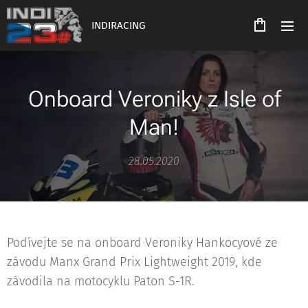
INDIRACING
Onboard Veroniky z Isle of
Man!
28.05.2020
Podívejte se na onboard Veroniky Hankocyové ze
závodu Manx Grand Prix Lightweight 2019, kde
závodila na motocyklu Paton S-1R.